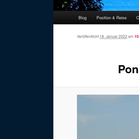
Hauptmenü
Blog
Position & Reise
C
Veröffentlicht
18. Januar 2022
am
10
Pon