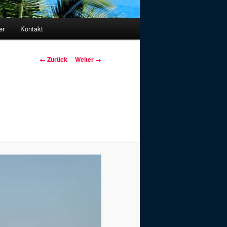
er
Kontakt
Bilder-
← Zurück
Weiter →
Navigation