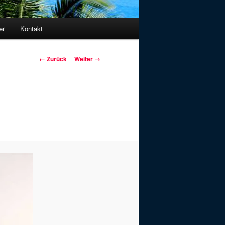
er
Kontakt
Bilder-
← Zurück
Weiter →
Navigation