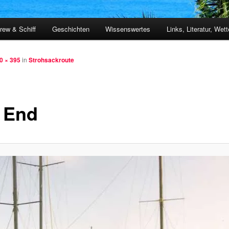
rew & Schiff
Geschichten
Wissenswertes
Links, Literatur, Wett
0 × 395
in
Strohsackroute
 End