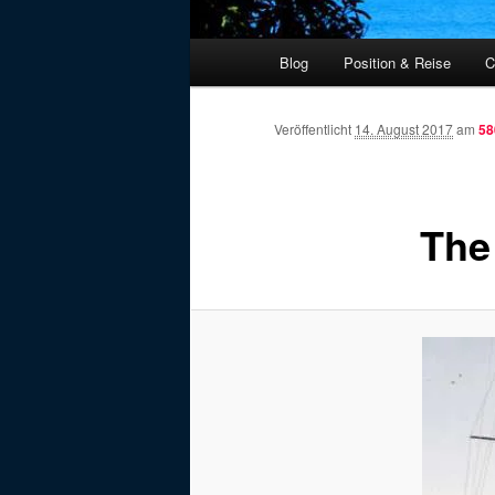
Hauptmenü
Blog
Position & Reise
C
Veröffentlicht
14. August 2017
am
58
The