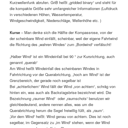
Kurzwellenfunk abrufen. GriB heißt „gridded binary“ und steht für
die kompakte Größe sehr umfangreicher Informationen (Luftdruck
in verschiedenen Höhen, Wassertemperatur,
Windgeschwindigkeit, Niederschläge, Wellenhöhe etc. )
Kurse
– Man denke sich die Hälfte der Kompassrose, von der
der scheinbare Wind einfällt, scheinbar, weil der eigene Fahrtwind
die Richtung des „wahren Windes“ zum „Bordwind“ verfälscht!
„Halber Wind“ ist ein Windeinfall bei 90 ° zur Kursrichtung, auch
genannt „querab“
Am Wind heißt Windeinfall des scheinbaren Windes in
Fahrtrichtung vor der Querabrichtung, „hoch am Wind“ ist der
Grenzbereich, der gerade noch segelbar ist
Bei „achterlichem“ Wind fällt der Wind „von achtern“, schräg von
hinten ein, was auch als Backstagsbrise bezeichnet wird. Die
Bezeichnung „raumer Wind“ oder „raumschots“ benutzen wir
gleichbedeutend, andere nennen alles, was um die
Querabrichtung herum die Segel freiwillig füllt, als „raum“.
„Vor dem Wind“ heißt: Wind genau von achtern. Dies ist noch
segelbar, im Gegensatz zu „im Wind“ stehen, wenn der Wind