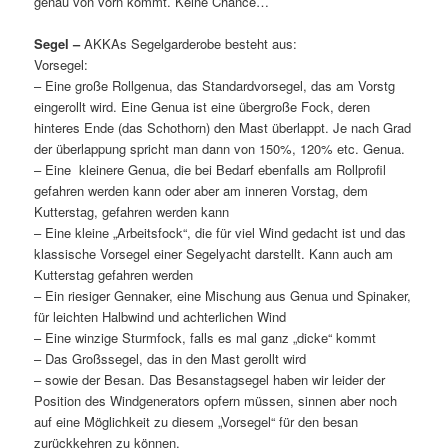
genau von vorn kommt. Keine Chance…
Segel –
AKKAs Segelgarderobe besteht aus:
Vorsegel:
– Eine große Rollgenua, das Standardvorsegel, das am Vorstg
eingerollt wird. Eine Genua ist eine übergroße Fock, deren
hinteres Ende (das Schothorn) den Mast überlappt. Je nach Grad
der überlappung spricht man dann von 150%, 120% etc. Genua.
– Eine kleinere Genua, die bei Bedarf ebenfalls am Rollprofil
gefahren werden kann oder aber am inneren Vorstag, dem
Kutterstag, gefahren werden kann
– Eine kleine „Arbeitsfock“, die für viel Wind gedacht ist und das
klassische Vorsegel einer Segelyacht darstellt. Kann auch am
Kutterstag gefahren werden
– Ein riesiger Gennaker, eine Mischung aus Genua und Spinaker,
für leichten Halbwind und achterlichen Wind
– Eine winzige Sturmfock, falls es mal ganz „dicke“ kommt
– Das Großssegel, das in den Mast gerollt wird
– sowie der Besan. Das Besanstagsegel haben wir leider der
Position des Windgenerators opfern müssen, sinnen aber noch
auf eine Möglichkeit zu diesem „Vorsegel“ für den besan
zurückkehren zu können.