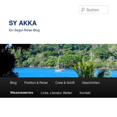
Zum
Inhalt
Such
wechseln
SY AKKA
Ein Segel-Reise-Blog
Hauptmenü
Blog
Position & Reise
Crew & Schiff
Geschichten
Wissenswertes
Links, Literatur, Wetter
Kontakt