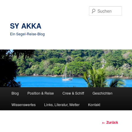
Zum
Inhalt
Such
wechseln
SY AKKA
Ein Segel-Reise-Blog
Hauptmenü
Blog
Position & Reise
Crew & Schiff
Geschichten
Wissenswertes
Links, Literatur, Wetter
Kontakt
Bilder-
← Zurück
Navigation