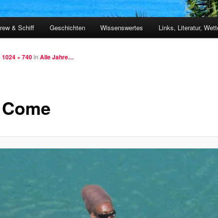
rew & Schiff
Geschichten
Wissenswertes
Links, Literatur, Wett
m
1024 × 740
in
Alle Jahre…
 Come