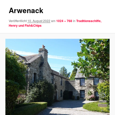
Arwenack
Veröffentlicht
10. August 2022
am
1024 × 768
in
Traditionsschiffe,
Henry und Fish&Chips