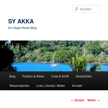
Zum
Inhalt
Such
wechseln
SY AKKA
Ein Segel-Reise-Blog
Hauptmenü
Blog
Position & Reise
Crew & Schiff
Geschichten
Wissenswertes
Links, Literatur, Wetter
Kontakt
Bilder-
← Zurück
Weiter →
Navigation