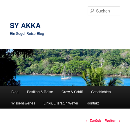
Zum
Inhalt
Such
wechseln
SY AKKA
Ein Segel-Reise-Blog
Hauptmenü
Blog
Position & Reise
Crew & Schiff
Geschichten
Wissenswertes
Links, Literatur, Wetter
Kontakt
Bilder-
← Zurück
Weiter →
Navigation