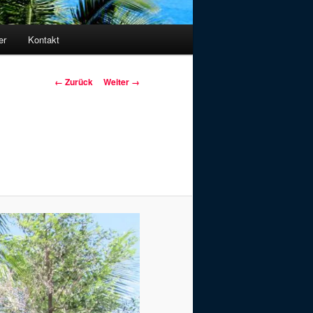
er
Kontakt
Bilder-
← Zurück
Weiter →
Navigation