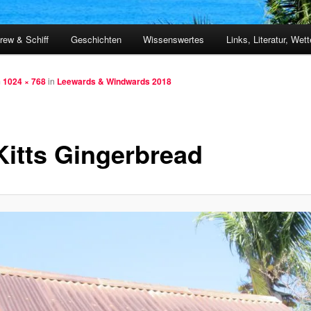
rew & Schiff
Geschichten
Wissenswertes
Links, Literatur, Wett
m
1024 × 768
in
Leewards & Windwards 2018
 Kitts Gingerbread