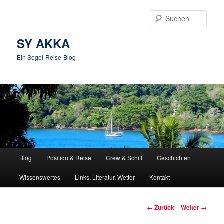
Zum
Inhalt
Such
wechseln
SY AKKA
Ein Segel-Reise-Blog
Hauptmenü
Blog
Position & Reise
Crew & Schiff
Geschichten
Wissenswertes
Links, Literatur, Wetter
Kontakt
Bilder-
← Zurück
Weiter →
Navigation