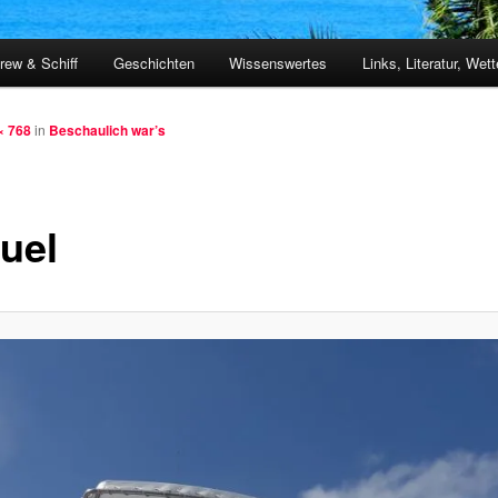
rew & Schiff
Geschichten
Wissenswertes
Links, Literatur, Wett
× 768
in
Beschaulich war’s
uel