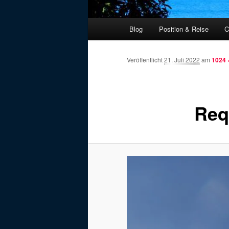
Hauptmenü
Blog
Position & Reise
C
Veröffentlicht
21. Juli 2022
am
1024 
Req